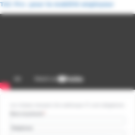
TAC Pro : pour la mobilité employeur
Les champs marqués d’un astérisque (*) sont obligatoires
Nom et prénom
Téléphone