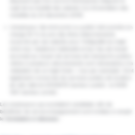
disposent pas d’un accord d’entreprise intégrant le
sujet de la mobilité des salariés (Loi d’orientation des
mobilités du 24 décembre 2019).
L’employeur (de droit privé ou public) doit prendre en
charge 50 % du prix des titres d’abonnements
souscrits par ses salariés pour l’intégralité du trajet
entre leur résidence habituelle et leur lieu de travail
accompli au moyen de services de transports publics
même si plusieurs abonnements sont nécessaires à la
réalisation de ce trajet (train + bus par exemple). Sont
également concernés les services publics de location
de vélo (décret 20100676 (secteur public) et 2008-
1501 (secteur privé)).
Les employeurs qui souhaitent candidater afin de
bénéficier de cet accompagnement sont invitées à remplir
le
formulaire ci-dessous
: