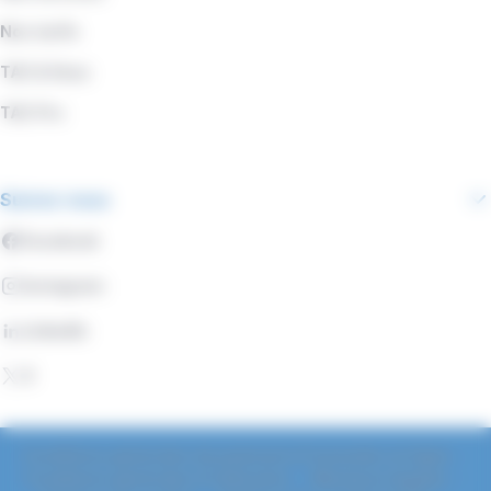
Nos tarifs
TAC & Vous
TAC Pro
Suivez-nous
Facebook
Instagram
LinkedIn
X
Conditions générales de paiement d'amendes en ligne
Conditions générales d'utilisation
Mentions légales