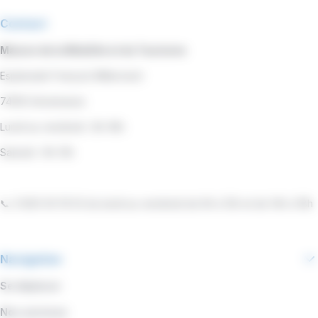
Contact
Maison de la Mobilité et du Tourisme
Esplanade François Mitterrand
74100 Annemasse
Lundi au vendredi : 8h-18h
Samedi : 9h-13h
📞 0 800 00 19 53 du lundi au vendredi de 9h à 12h et de 14h à 18h
Navigation
Se déplacer
Nos services