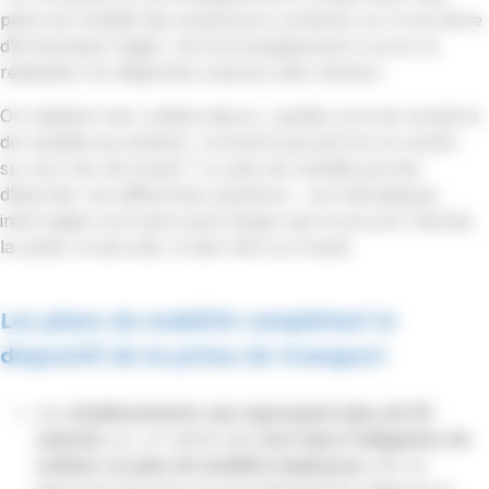
plans de mobilité des employeurs présents sur le territoire
d’Annemasse Agglo. Cet accompagnement couvre la
réalisation du diagnostic jusqu’au plan d’action.
Où habitent mes collaborateurs, quelles sont les solutions
de mobilité qui existent, comment peuvent-ils se rendre
sur leur lieu de travail ? Le plan de mobilité permet
d’aborder ces différentes questions. Les thématiques
interrogées sont ainsi aussi larges que le pouvoir d’achat,
la santé, la sécurité, le bien-être au travail.
Les plans de mobilité complètent le
dispositif de la prime de transport
Les
établissements
qui regroupent plus de 50
salariés
sur un même site
sont dans l’obligation de
réaliser un plan de mobilité employeur
s’ils ne