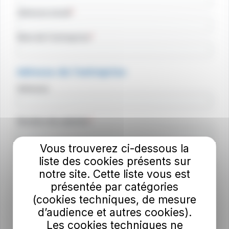
Adresse email
Nom de l'entreprise
Adresse de l'entreprise
Adresse
Nombre de salariés
Sur quelle(s) problématique(s) principales avez-vous
Vous trouverez ci-dessous la
besoin d'un accompagnement TAC Pro ?
liste des cookies présents sur
notre site. Cette liste vous est
présentée par catégories
(cookies techniques, de mesure
d’audience et autres cookies).
Les cookies techniques ne