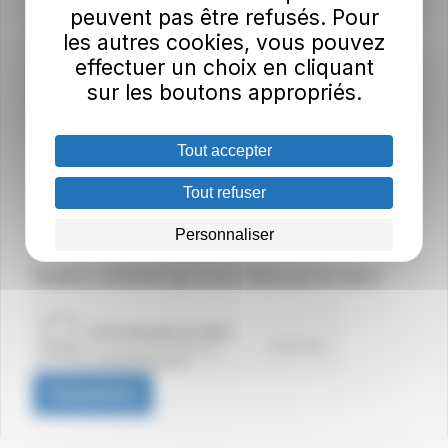
peuvent pas être refusés. Pour
Par quels biais avez-vous pris connaissance de la
les autres cookies, vous pouvez
démarche PDM initiée par le Pôle Métropolitain du
effectuer un choix en cliquant
Genevois Français et Annemasse Agglo - Les
sur les boutons appropriés.
Voirons ?
Tout accepter
Tout refuser
Personnaliser
Champ requis
Veuillez confirmer que vous n'êtes pas un robot.
Soumettre