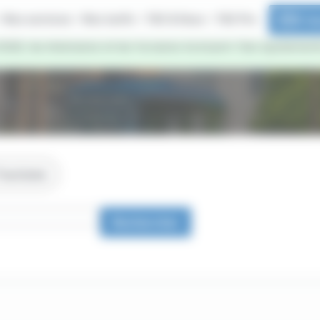
Nos services
Nos tarifs
TAC & Vous
TAC Pro
E-b
2026, les itinéraires et les horaires évoluent. Des ajusteme
 Tourisme
Rechercher