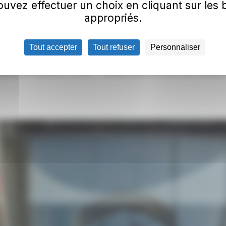
uvez effectuer un choix en cliquant sur les
appropriés.
Tout accepter
Tout refuser
Personnaliser
suit et Gaillard/Thônex - Moillesulaz à cause des travaux