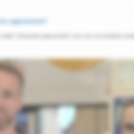
rise apprenante"
n label "entreprise apprenante" pour les 3 prochaines ann