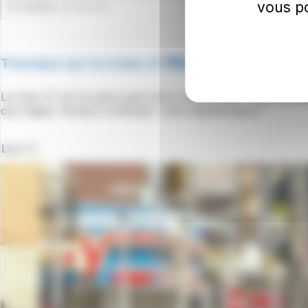
vous po
Le réseau
08/06/2026
Travaux sur le tram 17 🚧🚊
Le tram 17 ne circulera pas entre Annemasse - Parc Montes
ces trajets. Pensez à anticiper votre déplacement !
Lire