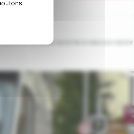
 boutons
. Des bus de substitution seront mis en place pour assurer