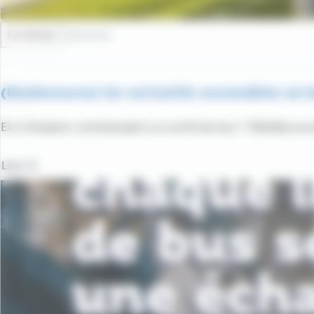
Le réseau
28/05/2026
(Re)decouvez les curiosités accessibles en b
Et si l’évasion commençait à un arrêt de bus ? (Re)découv
Lire