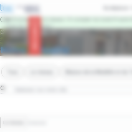
contenu
Panneau de gestion des cookies
principal
Se déplacer
🚌 Évolution sur le réseau ! À compter du lundi 31 août 
Pour en savoir plus !
Info trafic
Accueil
TAC & Vous
Notre actualité
Notre actualité
Tous
Le réseau
Maison de la Mobilité et du
Le réseau
17/06/2026