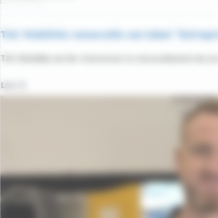
TAC Mobilités renouvelle son label "Entrep
TAC Mobilités est fier d'annoncer le renouvellement de so
Lire