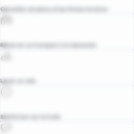
Consulter les plans et les fiches horaires
Réserver un transport à la demande
Louer un vélo
S'informer sur le trafic