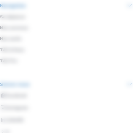
Navigation
Se déplacer
Nos services
Nos tarifs
TAC & Vous
TAC Pro
Suivez-nous
Facebook
Instagram
LinkedIn
X