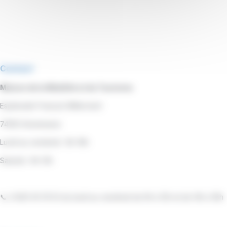
Contact
Maison de la Mobilité et du Tourisme
Esplanade François Mitterrand
74100 Annemasse
Lundi au vendredi : 8h-18h
Samedi : 9h-13h
📞 0 800 00 19 53 du lundi au vendredi de 9h à 12h et de 14h à 18h