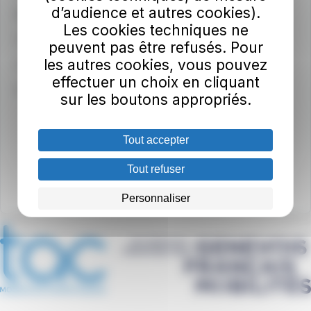
d’audience et autres cookies).
Médiateur du groupe RATP
Les cookies techniques ne
Consultez les CGV / CGU
peuvent pas être refusés. Pour
les autres cookies, vous pouvez
Communiquez dans nos bus
effectuer un choix en cliquant
Index égalité professionnelle
sur les boutons appropriés.
Tout accepter
Tout refuser
Personnaliser