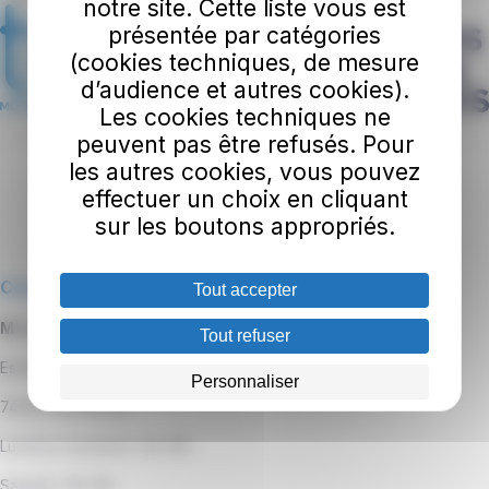
notre site. Cette liste vous est
présentée par catégories
(cookies techniques, de mesure
d’audience et autres cookies).
Les cookies techniques ne
peuvent pas être refusés. Pour
les autres cookies, vous pouvez
effectuer un choix en cliquant
sur les boutons appropriés.
Contact
Tout accepter
Maison de la Mobilité et du Tourisme
Tout refuser
Esplanade François Mitterrand
Personnaliser
74100 Annemasse
Lundi au vendredi : 8h-18h
Samedi : 9h-13h