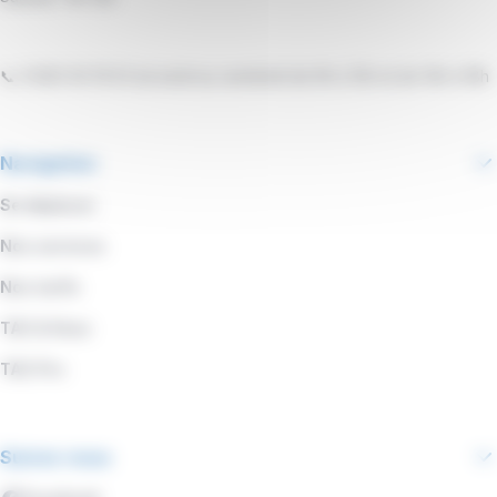
📞 0 800 00 19 53 du lundi au vendredi de 9h à 12h et de 14h à 18h
Navigation
Se déplacer
Nos services
Nos tarifs
TAC & Vous
TAC Pro
Suivez-nous