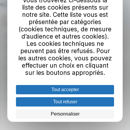
Vous trouverez ci-dessous la
Champ requis
Veuillez confirmer que vous n'êtes pas un robot.
liste des cookies présents sur
notre site. Cette liste vous est
présentée par catégories
(cookies techniques, de mesure
d’audience et autres cookies).
Une question ?
Les cookies techniques ne
Contactez-nous !
peuvent pas être refusés. Pour
les autres cookies, vous pouvez
Sourds et malentendants - Accédez à Rogervoice
effectuer un choix en cliquant
Médiateur du groupe RATP
sur les boutons appropriés.
Consultez les CGV / CGU
Communiquez dans nos bus
Tout accepter
Index égalité professionnelle
Tout refuser
Personnaliser