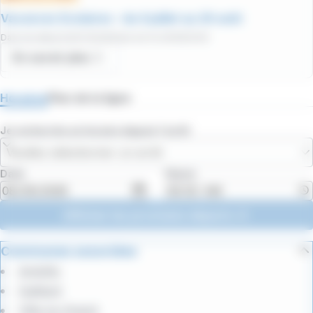
Vacances Scolaires – du 4 juillet au 29 août
Date de début
:
02/07/2026
/
Date de fin
:
29/08/2026
En savoir plus
Horaires
Plan de la ligne
Je recherche un horaire depuis l'arrêt
Veuillez sélectionner un arrêt
Date
Heure
Afficher les prochains départs
Communes associées
Ambilly
Gaillard
Ville-la-Grand