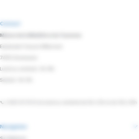
Contact
Maison de la Mobilité et du Tourisme
Esplanade François Mitterrand
74100 Annemasse
Lundi au vendredi : 8h-18h
Samedi : 9h-13h
📞 0 800 00 19 53 du lundi au vendredi de 9h à 12h et de 14h à 18h
Navigation
Se déplacer