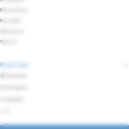
Nos services
Nos tarifs
TAC & Vous
TAC Pro
Suivez-nous
Facebook
Instagram
LinkedIn
X