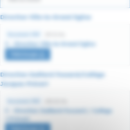
Direction Ville-la-Grand Eglise
Fichiers
horaires
251.12 Ko
Document .PDF
3 - Direction Ville-la-Grand Eglise
Télécharger
Direction Gaillard Fossard/Collège
Jacques Prévert
Fichiers
horaires
250.02 Ko
Document .PDF
3 - Direction Gaillard-Fossard / Collège
J.Prévert
Télécharger