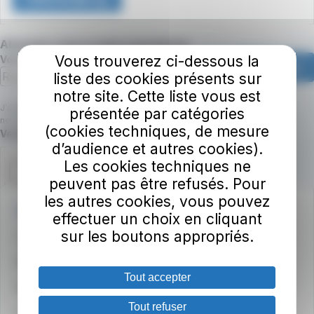
Abonnez-vous à notre newsletter
Vous trouverez ci-dessous la
Votre adresse e-mail
S'abonner
liste des cookies présents sur
notre site. Cette liste vous est
J’accepte que TAC Mobilités utilise mon email pour m’envoyer la
présentée par catégories
newsletter.
(cookies techniques, de mesure
Champ requis
Veuillez confirmer que vous n'êtes pas un robot.
d’audience et autres cookies).
Les cookies techniques ne
peuvent pas être refusés. Pour
les autres cookies, vous pouvez
Une question ?
effectuer un choix en cliquant
sur les boutons appropriés.
Contactez-nous !
Sourds et malentendants - Accédez à Rogervoice
Tout accepter
Médiateur du groupe RATP
Tout refuser
Consultez les CGV / CGU