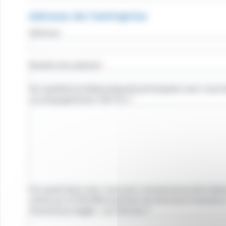
Adresse de l'entreprise
Adresse
Nombre de salariés
Sur quelle(s) problématique(s) principales avez-vous 
accompagnement TAC Pro ?
Par quels biais avez-vous pris connaissance de la d
initiée par le Pôle Métropolitain du Genevois Français 
Annemasse Agglo - Les Voirons ?