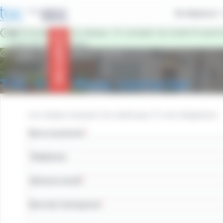
contenu
Panneau de gestion des cookies
principal
Se déplacer
🚌 Évolution sur le réseau ! À compter du lundi 31 août 
Pour en savoir plus !
Info trafic
Accueil
TAC Pro : Nous contacter
TAC Pro : Nous contacter
Les champs marqués d’un astérisque (*) sont obligatoires
Nom et prénom
Téléphone
Adresse email
Nom de l'entreprise