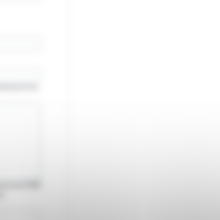
besoin d'un
émarche PDM
et