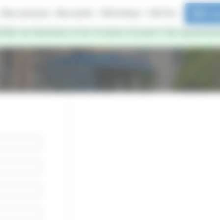
Nos services
Nos tarifs
TAC & Vous
TAC Pro
E-b
2026, les itinéraires et les horaires évoluent. Des ajusteme