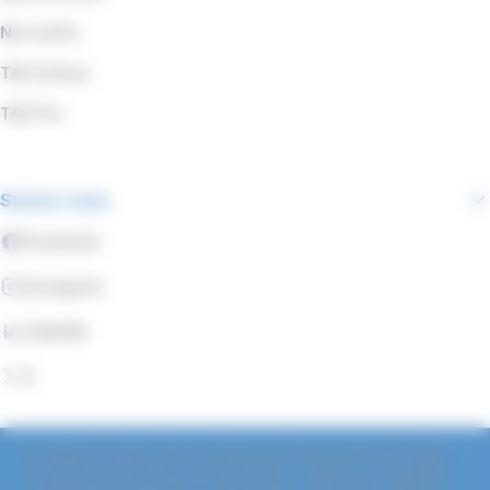
Nos tarifs
TAC & Vous
TAC Pro
Suivez-nous
Facebook
Instagram
LinkedIn
X
Conditions générales de paiement d'amendes en ligne
Conditions générales d'utilisation
Mentions légales