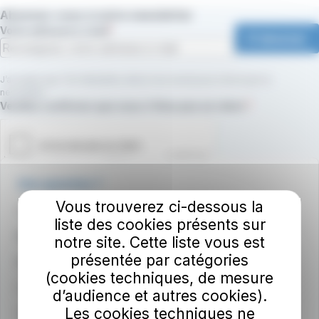
Abonnez-vous à notre newsletter
Votre adresse e-mail
S'abonner
J’accepte que TAC Mobilités utilise mon email pour m’envoyer la
newsletter.
Champ requis
Veuillez confirmer que vous n'êtes pas un robot.
Une question ?
Vous trouverez ci-dessous la
Contactez-nous !
liste des cookies présents sur
Sourds et malentendants - Accédez à Rogervoice
notre site. Cette liste vous est
présentée par catégories
Médiateur du groupe RATP
(cookies techniques, de mesure
Consultez les CGV / CGU
d’audience et autres cookies).
Les cookies techniques ne
Communiquez dans nos bus