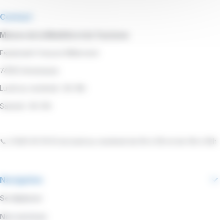
Contact
Maison de la Mobilité et du Tourisme
Esplanade François Mitterrand
74100 Annemasse
Lundi au vendredi : 8h-18h
Samedi : 9h-13h
📞 0 800 00 19 53 du lundi au vendredi de 9h à 12h et de 14h à 18h
Navigation
Se déplacer
Nos services