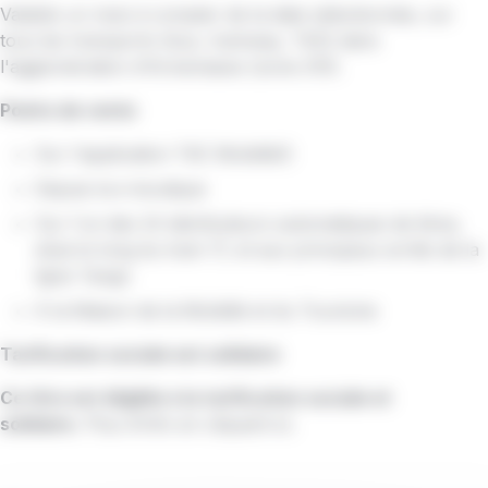
Valable un mois à compter de la date sélectionnée, sur
tous les transports (bus, tramway, TAD) dans
l'agglomération d'Annemasse (zone 210).
Points de vente
Sur l'application
TAC MobilitéS
Depuis la
e-boutique
Sur l'un des 24 distributeurs automatiques de titres,
situé le long du tram 17, et aux principaux arrêts de la
ligne Tango
À la Maison de la Mobilité et du Tourisme
Tarification sociale est solidaire
Ce titre est éligible à la tarification sociale et
solidaire.
Plus d'info
en cliquant ici
.