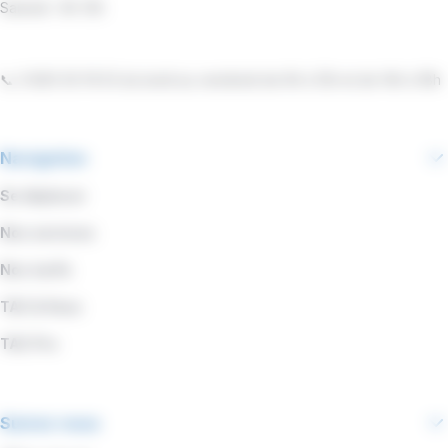
Samedi : 9h-13h
📞 0 800 00 19 53 du lundi au vendredi de 9h à 12h et de 14h à 18h
Navigation
Se déplacer
Nos services
Nos tarifs
TAC & Vous
TAC Pro
Suivez-nous