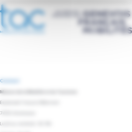
Contact
Maison de la Mobilité et du Tourisme
Esplanade François Mitterrand
74100 Annemasse
Lundi au vendredi : 8h-18h