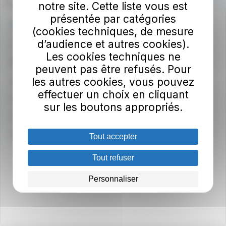
notre site. Cette liste vous est
présentée par catégories
Une question ?
(cookies techniques, de mesure
d’audience et autres cookies).
Contactez-nous !
Les cookies techniques ne
Sourds et malentendants - Accédez à Rogervoice
peuvent pas être refusés. Pour
les autres cookies, vous pouvez
Médiateur du groupe RATP
effectuer un choix en cliquant
Consultez les CGV / CGU
sur les boutons appropriés.
Communiquez dans nos bus
Index égalité professionnelle
Tout accepter
Tout refuser
Personnaliser