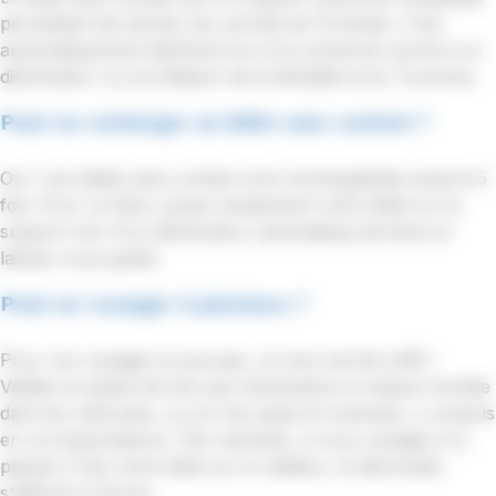
permettant de stocker les carnets de 10 tickets. Il est
automatiquement distribué lors d'un achat de carnet à un
distributeur ou à la Maison de la Mobilité et du Tourisme.
Peut-on recharger un billet sans contact ?
Oui ! Les billets sans contact sont rechargeables jusqu'à 5
fois. Pour ce faire, posez simplement votre billet sur le
support noir d'un distributeur automatique de titres et
laissez vous guider.
Peut-on voyager à plusieurs ?
Pour vos voyages en groupe, un seul carnet suffit !
Validez le autant de fois que nécessaires à chaque montée
dans les véhicules, ou sur les quais du tramway, y compris
en correspondance ! Par exemple, si vous voyagez à 3,
passez 3 fois votre billet sur le valideur, le décompte
s'affiche à l'écran.