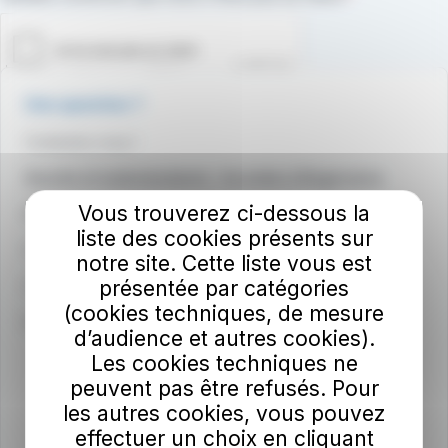
Une question ?
Contactez-nous !
Sourds et malentendants - Accédez à Rogervoice
Vous trouverez ci-dessous la
Médiateur du groupe RATP
liste des cookies présents sur
Consultez les CGV / CGU
notre site. Cette liste vous est
présentée par catégories
Communiquez dans nos bus
(cookies techniques, de mesure
Index égalité professionnelle
d’audience et autres cookies).
Les cookies techniques ne
peuvent pas être refusés. Pour
les autres cookies, vous pouvez
effectuer un choix en cliquant