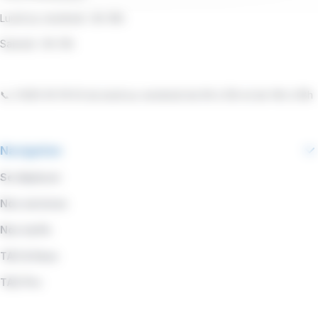
Lundi au vendredi : 8h-18h
Samedi : 9h-13h
📞 0 800 00 19 53 du lundi au vendredi de 9h à 12h et de 14h à 18h
Navigation
Se déplacer
Nos services
Nos tarifs
TAC & Vous
TAC Pro