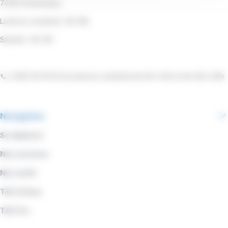
74100 Annemasse
Lundi au vendredi : 8h-18h
Samedi : 9h-13h
📞 0 800 00 19 53 du lundi au vendredi de 9h à 12h et de 14h à 18h
Navigation
Se déplacer
Nos services
Nos tarifs
TAC & Vous
TAC Pro