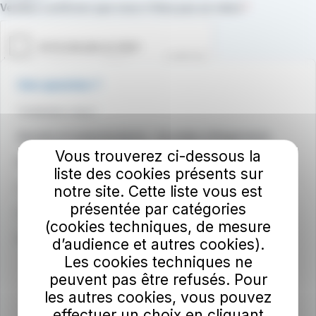
Champ requis
Veuillez confirmer que vous n'êtes pas un robot.
Une question ?
Contactez-nous !
Sourds et malentendants - Accédez à Rogervoice
Vous trouverez ci-dessous la
Médiateur du groupe RATP
liste des cookies présents sur
Consultez les CGV / CGU
notre site. Cette liste vous est
présentée par catégories
Communiquez dans nos bus
(cookies techniques, de mesure
Index égalité professionnelle
d’audience et autres cookies).
Les cookies techniques ne
peuvent pas être refusés. Pour
les autres cookies, vous pouvez
effectuer un choix en cliquant