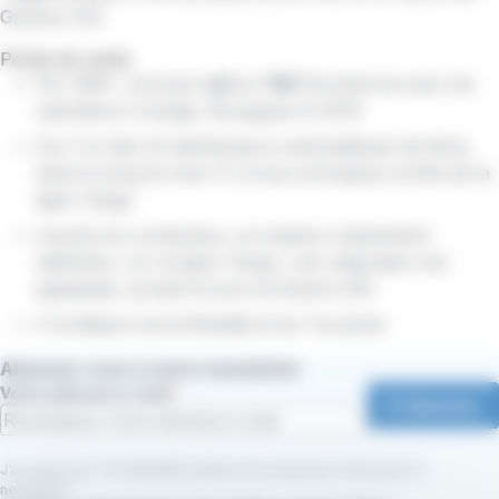
Genève (10).
Points de vente
Par SMS : envoyer
Lp1
au
788
(fonctionne avec les
opérateurs Orange, Bouygues et SFR)
Sur l'un des 24 distributeurs automatiques de titres,
situé le long du tram 17, et aux principaux arrêts de la
ligne Tango
Auprès du conducteur, en espèce uniquement
(attention, sur la ligne Tango, une majoration est
appliquée, portant le prix du ticket à 2€)
À la Maison de la Mobilité et du Tourisme
Abonnez-vous à notre newsletter
Votre adresse e-mail
S'abonner
J’accepte que TAC Mobilités utilise mon email pour m’envoyer la
newsletter.